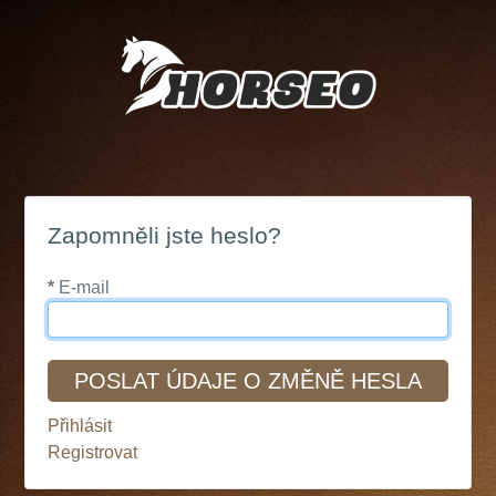
Zapomněli jste heslo?
*
E-mail
POSLAT ÚDAJE O ZMĚNĚ HESLA
Přihlásit
Registrovat